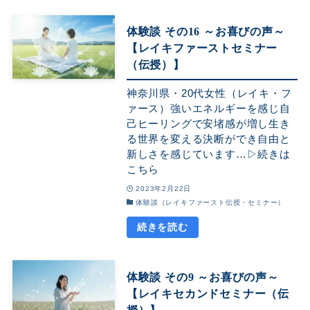
体験談 その16 ～お喜びの声～
【レイキファーストセミナー
（伝授）】
神奈川県・20代女性（レイキ・フ
ァース）強いエネルギーを感じ自
己ヒーリングで安堵感が増し生き
る世界を変える決断ができ自由と
新しさを感じています…▷続きは
こちら
2023年2月22日
体験談（レイキファースト伝授・セミナー）
体験談 その9 ～お喜びの声～
【レイキセカンドセミナー（伝