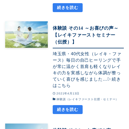
体験談 その14 ～お喜びの声～
【レイキファーストセミナー
（伝授）】
埼玉県・40代女性（レイキ・ファ
ース）毎日の自己ヒーリングで手
が常に温かく首肩も軽くなりレイ
キの力を実感しながら体調が整っ
ていく喜びを感じました…▷続き
はこちら
2021年4月13日
体験談（レイキファースト伝授・セミナー）