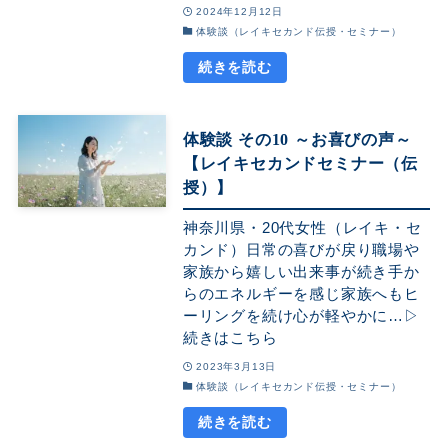
2024年12月12日
体験談（レイキセカンド伝授・セミナー）
体験談 その10 ～お喜びの声～
【レイキセカンドセミナー（伝
授）】
神奈川県・20代女性（レイキ・セ
カンド）日常の喜びが戻り職場や
家族から嬉しい出来事が続き手か
らのエネルギーを感じ家族へもヒ
ーリングを続け心が軽やかに…▷
続きはこちら
2023年3月13日
体験談（レイキセカンド伝授・セミナー）