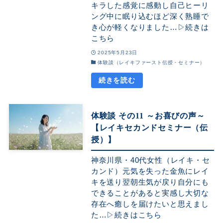
キラした感覚に感動し自己ヒーリ
ング中に眠り込むほど深く熟睡で
き心が軽くなりました…▷続きは
こちら
2025年5月23日
体験談（レイキファースト伝授・セミナー）
体験談 その11 ～お喜びの声～
【レイキセカンドセミナー（伝
授）】
神奈川県・40代女性（レイキ・セ
カンド）元気を失った金魚にレイ
キを送り翌朝生気が戻り自分にも
できることがあると実感し大切な
存在へ癒しを届けたいと思えまし
た…▷続きはこちら