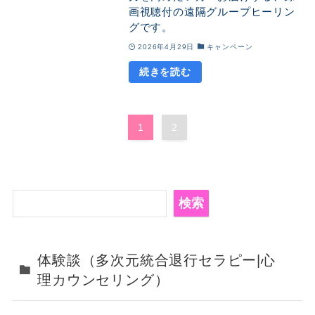
画視聴付の遠隔グループヒーリン
グです。
2026年4月29日
キャンペーン
1
2
検
検索
索
体験談（多次元統合退行セラピー|心
理カウンセリング）